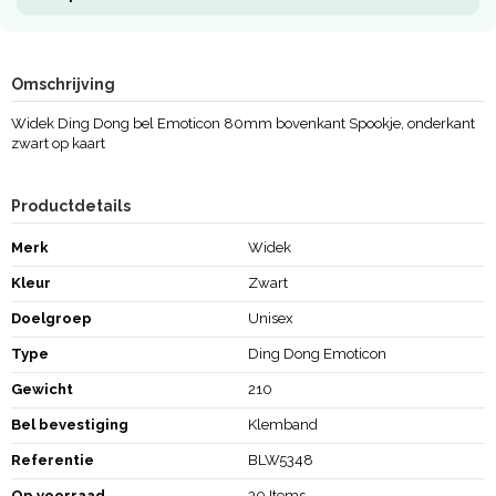
Omschrijving
Widek Ding Dong bel Emoticon 80mm bovenkant Spookje, onderkant
zwart op kaart
Productdetails
Merk
Widek
Kleur
Zwart
Doelgroep
Unisex
Type
Ding Dong Emoticon
Gewicht
210
Bel bevestiging
Klemband
Referentie
BLW5348
Op voorraad
30 Items