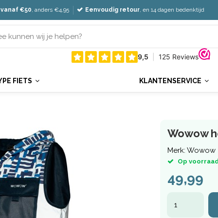
 vanaf €50
, anders €4,95
Eenvoudig retour
, en 14 dagen bedenktijd
YPE FIETS
KLANTENSERVICE
Wowow he
Merk:
Wowow
Op voorraad
49,99