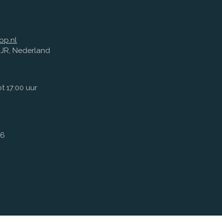
op.nl
1 JR, Nederland
t 17:00 uur
66