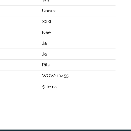
Unisex
XXXL
Nee
Ja
Ja
Rits
WOW110455
5 Items