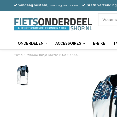
Vandaag besteld
, maandag verzonden
Gratis verzending
ONDERDELEN
ACCESSOIRES
E-BIKE
T
Home
Wowow hesje Towson Blue FR XXXL