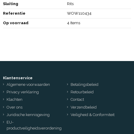
Sluiting
Rits
Referentie
WOW110434
Op voorraad
4 Items
Klantenservice
Algemene voorwaarden
Betalingsbeleid
Privacy verklaring
Retourbeleid
Klachten
Contact
Over ons
Verzendbeleid
Juridische kennisgeving
Veiligheid & Conformiteit
EU-
productveiligheidsverordening