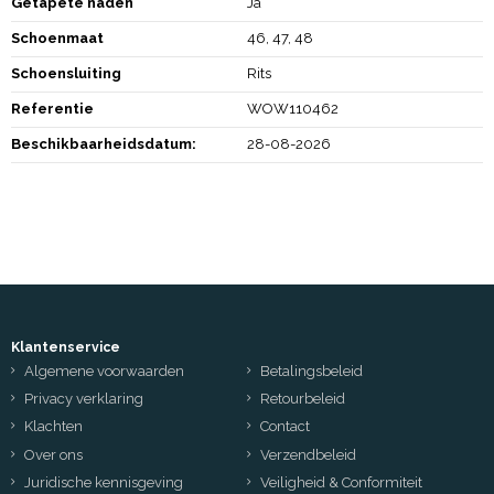
Getapete naden
Ja
Schoenmaat
46, 47, 48
Schoensluiting
Rits
Referentie
WOW110462
Beschikbaarheidsdatum:
28-08-2026
Klantenservice
Algemene voorwaarden
Betalingsbeleid
Privacy verklaring
Retourbeleid
Klachten
Contact
Over ons
Verzendbeleid
Juridische kennisgeving
Veiligheid & Conformiteit