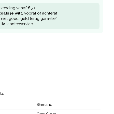
rzending vanaf €50
oals je wilt,
vooraf of achteraf
niet goed, geld terug garantie*
lle
klantenservice
ls
Shimano
Grey Gloss