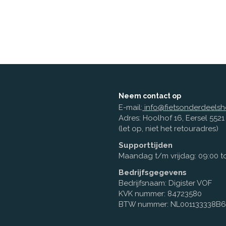
Neem contact op
E-mail:
info@fietsonderdeelsh
Adres: Hoolhof 16, Eersel 552
(let op, niet het retouradres)
Supporttijden
Maandag t/m vrijdag: 09:00 to
Bedrijfsgegevens
Bedrijfsnaam: Digister VOF
KVK nummer: 84723580
BTW nummer: NL001133338B