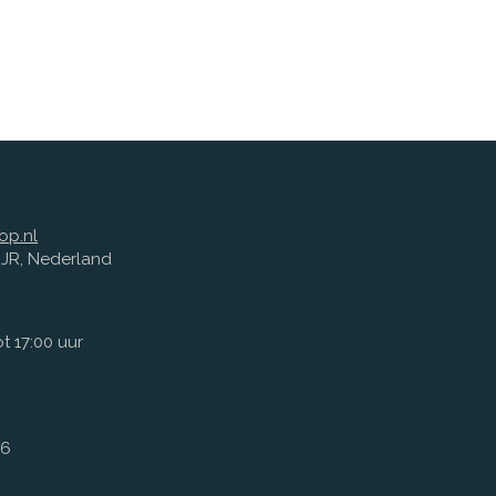
op.nl
1 JR, Nederland
t 17:00 uur
66