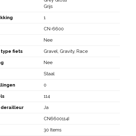
Grijs
akking
1
CN-6600
Nee
type fiets
Gravel, Gravity, Race
ng
Nee
Staal
llingen
0
ls
114
 derailleur
Ja
CN6600114I
30 Items