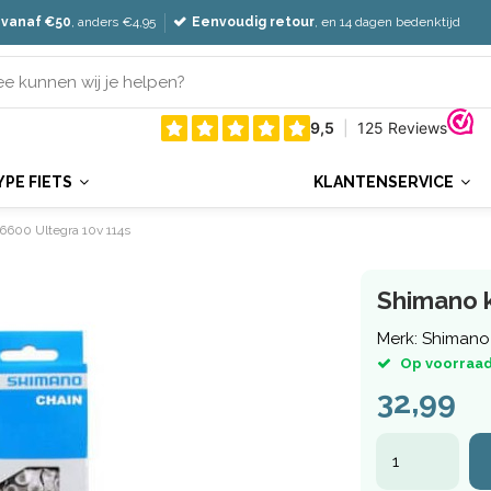
 vanaf €50
, anders €4,95
Eenvoudig retour
, en 14 dagen bedenktijd
YPE FIETS
KLANTENSERVICE
6600 Ultegra 10v 114s
Shimano k
Merk:
Shimano
Op voorraad
32,99