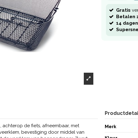
Gratis
ve
Betalen z
14 dagen
Supersne
Productdetai
g, achterop de fiets, afneembaar, met
Merk
veerklem, bevestiging door middel van
Kleur