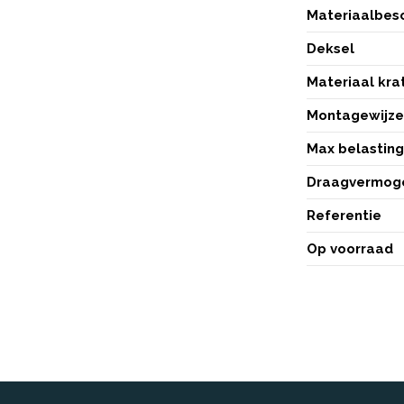
Materiaalbesc
Deksel
Materiaal kra
Montagewijz
Max belastin
Draagvermoge
Referentie
Op voorraad