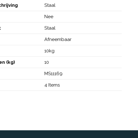
hrijving
Staal
Nee
t
Staal
e
Afneembaar
g
10kg
n (kg)
10
MS11169
4 Items