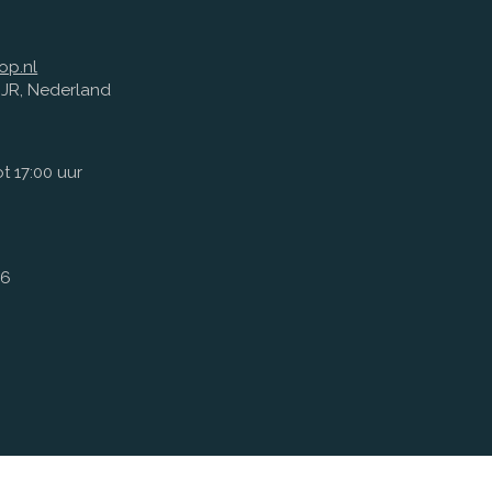
op.nl
1 JR, Nederland
t 17:00 uur
66