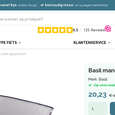
 vanaf €50
, anders €4,95
Eenvoudig retour
, en 14 dagen bedenktijd
YPE FIETS
KLANTENSERVICE
L zwart 39x30x17cm
Basil man
Merk:
Basil
Op voorraad
20,23
€ 2