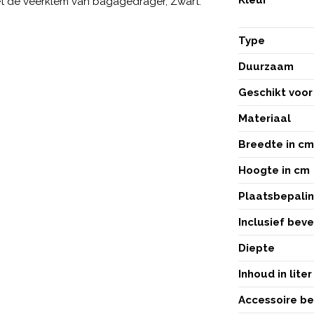
et de veerklem van bagagedrager, Zwart.
Type
Duurzaam
Geschikt voor
Materiaal
Breedte in c
Hoogte in cm
Plaatsbepali
Inclusief bev
Diepte
Inhoud in liter
Accessoire b