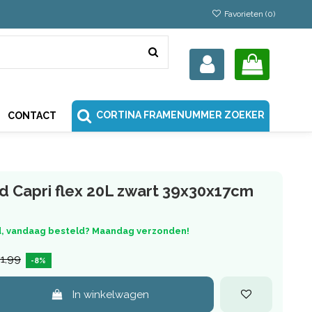
Favorieten (
0
)
CORTINA FRAMENUMMER ZOEKER
CONTACT
d Capri flex 20L zwart 39x30x17cm
, vandaag besteld? Maandag verzonden!
1,99
-8%
In winkelwagen