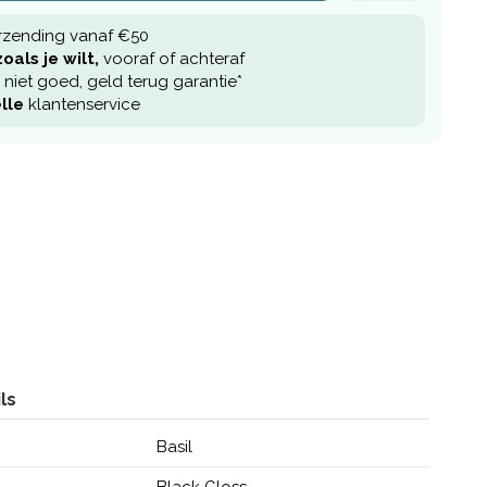
rzending vanaf €50
oals je wilt,
vooraf of achteraf
niet goed, geld terug garantie*
lle
klantenservice
ls
Basil
Black Gloss