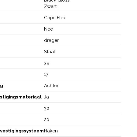
Zwart
Capri Flex
Nee
drager
Staal
m
39
17
ng
Achter
estigingsmateriaal
Ja
30
20
evestigingssysteem
Haken