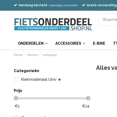
Vandaag besteld
, maandag verzonden
Gratis verzending
ONDERDELEN
ACCESSOIRES
E-BIKE
T
Home
Merken
certoplast
Alles v
Categorieën
Kleinmateriaal Univ
Prijs
€
1
€
14