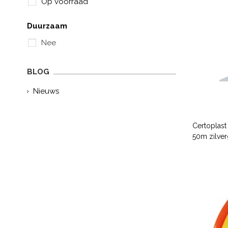
Op voorraad
Duurzaam
Nee
BLOG
Nieuws
Certoplas
50m zilverg