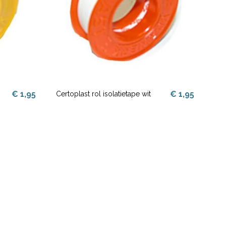
€ 1,95
€ 1,95
Certoplast rol isolatietape wit