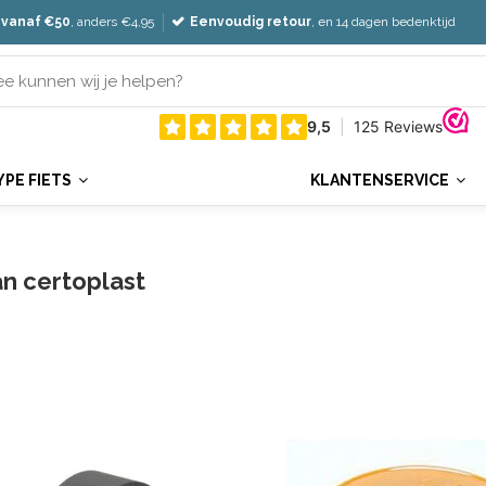
 vanaf €50
, anders €4,95
Eenvoudig retour
, en 14 dagen bedenktijd
YPE FIETS
KLANTENSERVICE
an certoplast