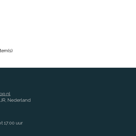
item(s)
op.nl
1 JR, Nederland
t 17:00 uur