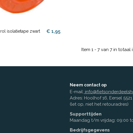
€ 1,95
rol isolatietape zwart
Item 1 - 7 van 7 in totaal 
Neem contact op
E-mail:
info@fietsonderdeelsh
Adres: Hoolhof 16, Eersel 552
(let op, niet het retouradres)
Supporttijden
Maandag t/m vrijdag: 09:00 to
Bedrijfsgegevens