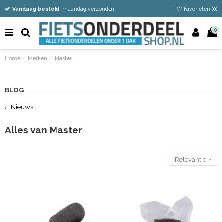
Vandaag besteld
Gratis verzending vanaf €50
Eenvoudig retour
, maandag verzonden
Favorieten (
0
)
0
Home
Merken
Master
BLOG
Nieuws
Alles van Master
Relevantie