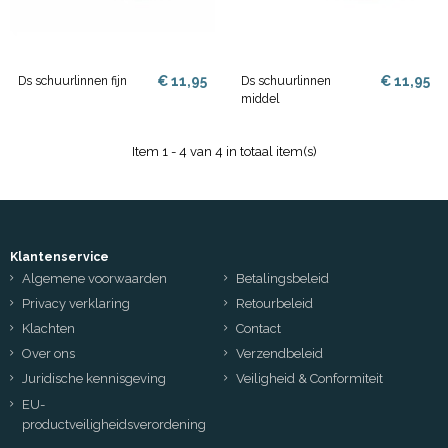
€ 11,95
€ 11,95
Ds schuurlinnen fijn
Ds schuurlinnen
middel
Item 1 - 4 van 4 in totaal item(s)
Klantenservice
Algemene voorwaarden
Betalingsbeleid
Privacy verklaring
Retourbeleid
Klachten
Contact
Over ons
Verzendbeleid
Juridische kennisgeving
Veiligheid & Conformiteit
EU-
productveiligheidsverordening