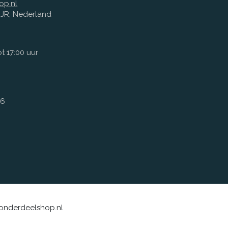
op.nl
1 JR, Nederland
t 17:00 uur
66
sonderdeelshop.nl