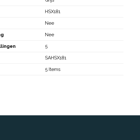
HSX181
Nee
ng
Nee
llingen
5
SAHSX181
5 Items