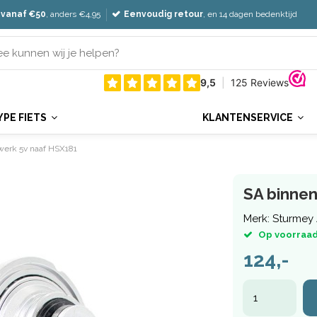
 vanaf €50
, anders €4,95
Eenvoudig retour
, en 14 dagen bedenktijd
YPE FIETS
KLANTENSERVICE
werk 5v naaf HSX181
SA binne
Merk:
Sturmey 
Op voorraad
124,-