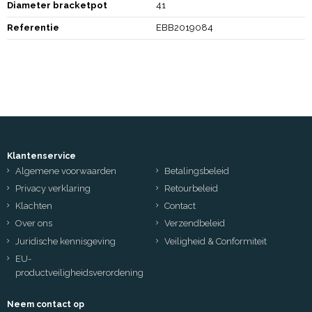
Diameter bracketpot
41
Referentie
EBB2019084
Klantenservice
Algemene voorwaarden
Betalingsbeleid
Privacy verklaring
Retourbeleid
Klachten
Contact
Over ons
Verzendbeleid
Juridische kennisgeving
Veiligheid & Conformiteit
EU-
productveiligheidsverordening
Neem contact op