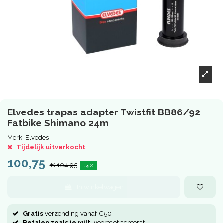
Elvedes trapas adapter Twistfit BB86/92
Fatbike Shimano 24m
Merk:
Elvedes
Tijdelijk uitverkocht
100,75
€ 104,95
-4%
In winkelwagen
Gratis
verzending vanaf €50
Betalen zoals je wilt,
vooraf of achteraf