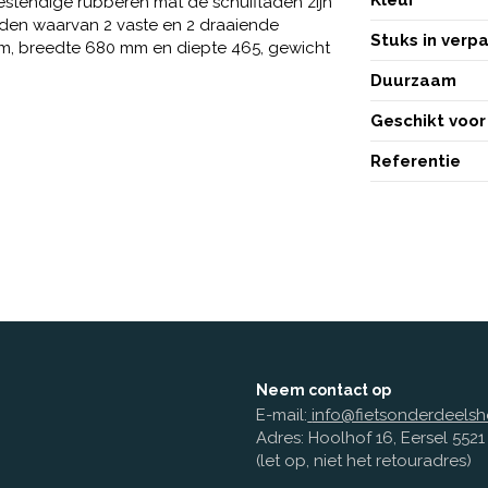
estendige rubberen mat de schuifladen zijn
anden waarvan 2 vaste en 2 draaiende
Stuks in verp
m, breedte 680 mm en diepte 465, gewicht
Duurzaam
Geschikt voor
Referentie
Neem contact op
E-mail:
info@fietsonderdeelsh
Adres: Hoolhof 16, Eersel 552
(let op, niet het retouradres)