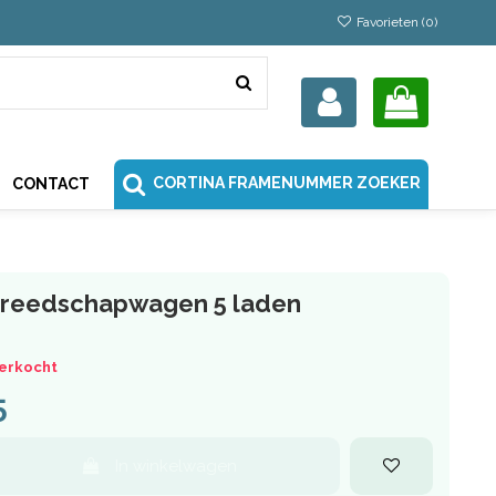
Favorieten (
0
)
CORTINA FRAMENUMMER ZOEKER
CONTACT
ereedschapwagen 5 laden
verkocht
5
In winkelwagen