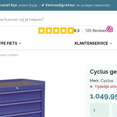
 vanaf €50
, anders €4,95
Eenvoudig retour
, en 14 dagen bedenktijd
YPE FIETS
KLANTENSERVICE
agen 5 laden
Cyclus g
Merk:
Cyclus
Tijdelijk uit
1.049,9