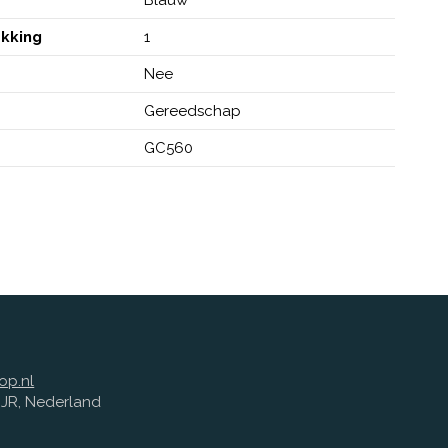
akking
1
Nee
Gereedschap
GC560
op.nl
1 JR, Nederland