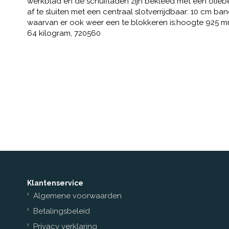
werkblad en de schuifladen zijn bekleed met een olieb
af te sluiten met een centraal slotverrijdbaar: 10 cm b
waarvan er ook weer een te blokkeren is.hoogte 925 m
64 kilogram, 720560
Klantenservice
Algemene voorwaarden
Betalingsbeleid
Privacy verklaring