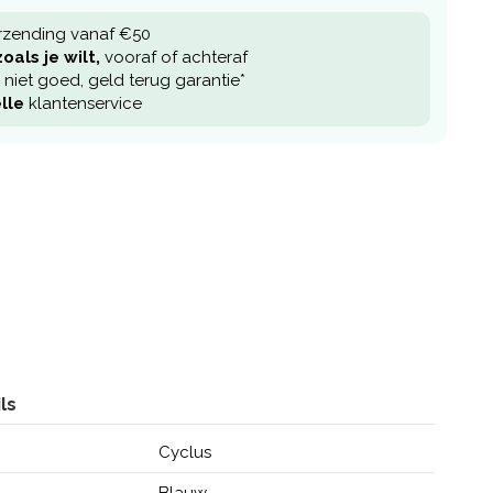
rzending vanaf €50
oals je wilt,
vooraf of achteraf
niet goed, geld terug garantie*
lle
klantenservice
ls
Cyclus
Blauw