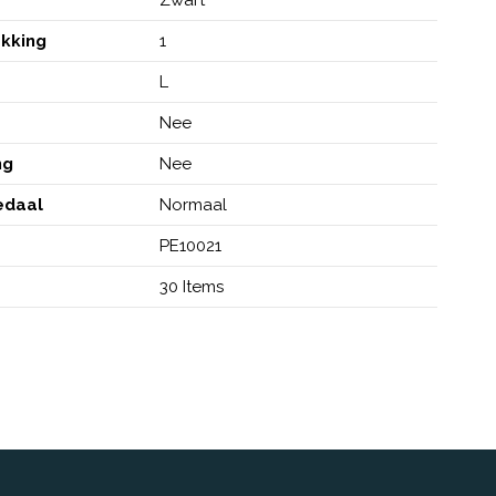
akking
1
L
Nee
ng
Nee
edaal
Normaal
PE10021
30 Items