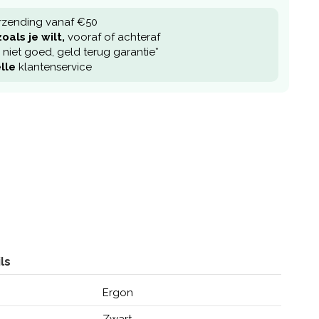
rzending vanaf €50
oals je wilt,
vooraf of achteraf
niet goed, geld terug garantie*
lle
klantenservice
ls
Ergon
Zwart