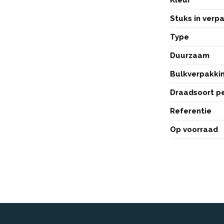
Stuks in verp
Type
Duurzaam
Bulkverpakki
Draadsoort p
Referentie
Op voorraad