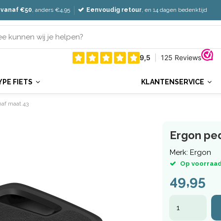
 vanaf €50
, anders €4,95
Eenvoudig retour
, en 14 dagen bedenktijd
YPE FIETS
KLANTENSERVICE
naf maat 43
Ergon ped
Merk:
Ergon
Op voorraad
49,95