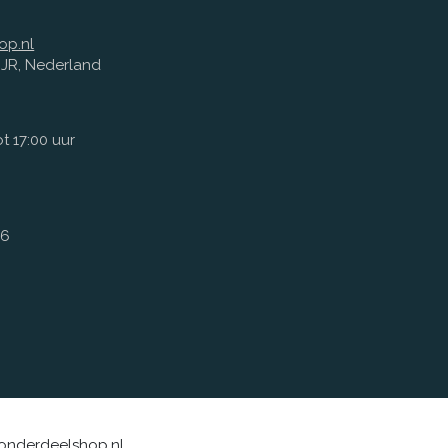
op.nl
1 JR, Nederland
t 17:00 uur
66
sonderdeelshop.nl