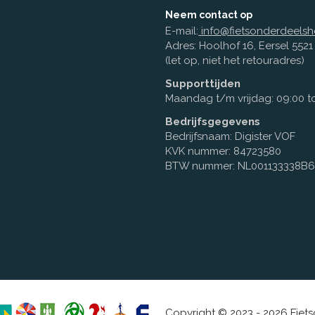
Neem contact op
E-mail:
info@fietsonderdeelsh
Adres: Hoolhof 16, Eersel 552
(let op, niet het retouradres)
Supporttijden
Maandag t/m vrijdag: 09:00 to
Bedrijfsgegevens
Bedrijfsnaam: Digister VOF
KVK nummer: 84723580
BTW nummer: NL001133338B
Copyright © 2023 - 2026 Fiet