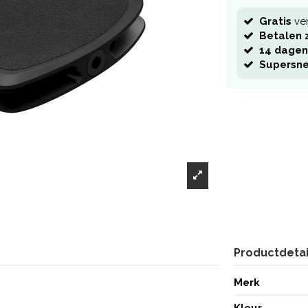
Gratis
ve
Betalen z
14 dagen
Supersne
Productdetai
Merk
Kleur