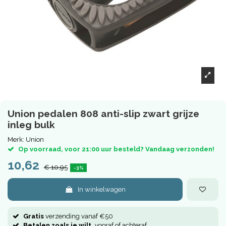
Union pedalen 808 anti-slip zwart grijze
inleg bulk
Merk:
Union
Op voorraad, voor 21:00 uur besteld? Vandaag verzonden!
10,62
€ 10,95
-3%
In winkelwagen
Gratis
verzending vanaf €50
Betalen zoals je wilt,
vooraf of achteraf