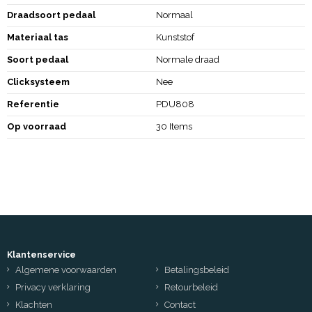
Draadsoort pedaal
Normaal
Materiaal tas
Kunststof
Soort pedaal
Normale draad
Clicksysteem
Nee
Referentie
PDU808
Op voorraad
30 Items
Klantenservice
Algemene voorwaarden
Betalingsbeleid
Privacy verklaring
Retourbeleid
Klachten
Contact