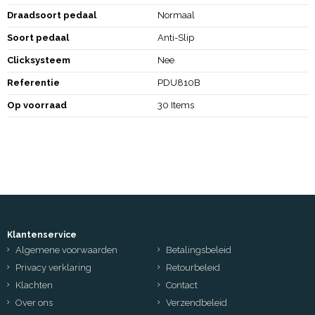
Draadsoort pedaal
Normaal
Soort pedaal
Anti-Slip
Clicksysteem
Nee
Referentie
PDU810B
Op voorraad
30 Items
Klantenservice
Algemene voorwaarden
Betalingsbeleid
Privacy verklaring
Retourbeleid
Klachten
Contact
Over ons
Verzendbeleid