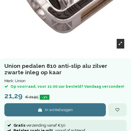
Union pedalen 810 anti-slip alu zilver
zwarte inleg op kaar
Merk:
Union
Op voorraad, voor 21:00 uur besteld? Vandaag verzonden!
21,29
€ 21,95
-3%
In winkelwagen
Gratis
verzending vanaf €50
Betalen zoals je wilt,
vooraf of achteraf