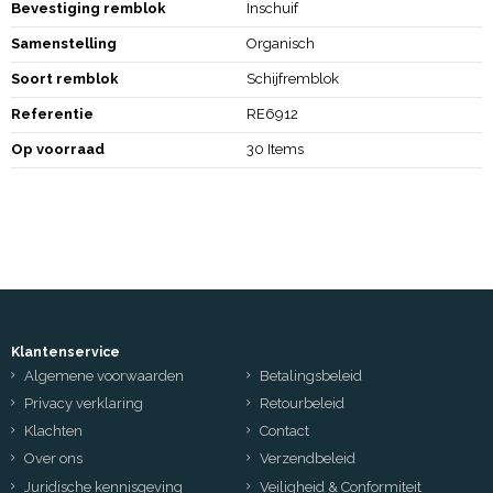
Bevestiging remblok
Inschuif
Samenstelling
Organisch
Soort remblok
Schijfremblok
Referentie
RE6912
Op voorraad
30 Items
Klantenservice
Algemene voorwaarden
Betalingsbeleid
Privacy verklaring
Retourbeleid
Klachten
Contact
Over ons
Verzendbeleid
Juridische kennisgeving
Veiligheid & Conformiteit