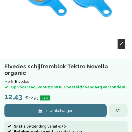
Elvedes schijfremblok Tektro Novella
organic
Merk:
Elvedes
Op voorraad, voor 21:00 uur besteld? Vandaag verzonden!
12,43
€ 12,95
-4%
In winkelwagen
Gratis
verzending vanaf €50
Betalen zoals je wilt,
vooraf of achteraf