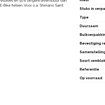
restaties en 50% langere levensduur dan
-Bike fietsen. Voor o.a. Shimano Saint
Stuks in verp
Type
Duurzaam
Bulkverpakki
Bevestiging 
Samenstellin
Soort remblo
Referentie
Op voorraad