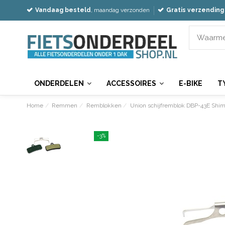
Vandaag besteld
, maandag verzonden
Gratis verzending
ONDERDELEN
ACCESSOIRES
E-BIKE
T
Home
Remmen
Remblokken
Union schijfremblok DBP-43E Shim
-3%