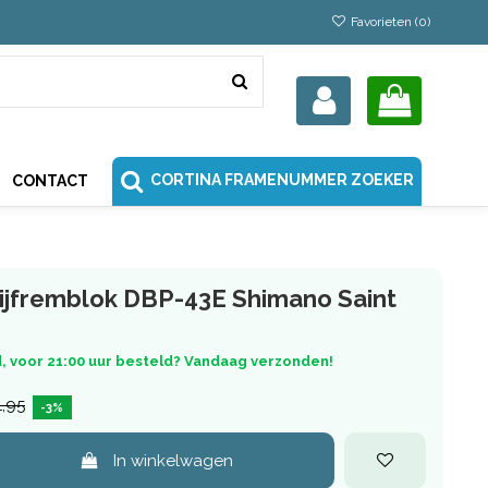
Favorieten (
0
)
CORTINA FRAMENUMMER ZOEKER
CONTACT
ijfremblok DBP-43E Shimano Saint
, voor 21:00 uur besteld? Vandaag verzonden!
1,95
-3%
In winkelwagen