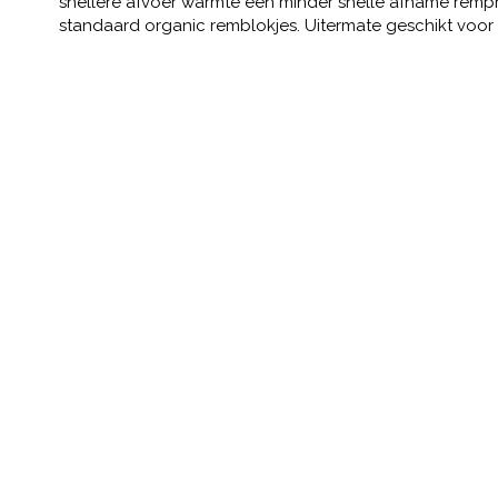
snellere afvoer warmte een minder snelle afname remp
standaard organic remblokjes. Uitermate geschikt voor E