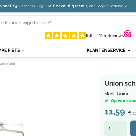
 vanaf €50
, anders €4,95
Eenvoudig retour
, en 14 dagen bedenktijd
YPE FIETS
KLANTENSERVICE
ano Saint
Union sch
Merk:
Union
Op voorraad
11,59
€ 1