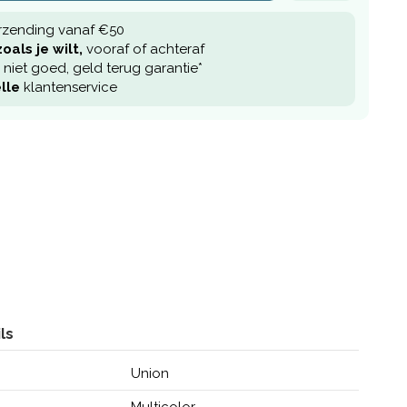
rzending vanaf €50
oals je wilt,
vooraf of achteraf
niet goed, geld terug garantie*
lle
klantenservice
ls
Union
Multicolor