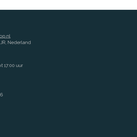
op.nl
1 JR, Nederland
t 17:00 uur
66