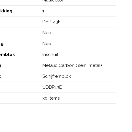
akking
1
DBP-43E
Nee
ng
Nee
remblok
Inschuif
g
Metalic Carbon ( semi metal)
k
Schijfremblok
UDBP43E
30 Items