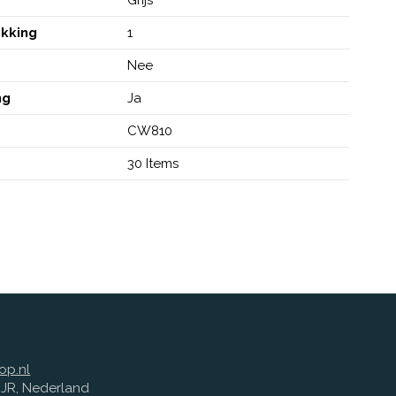
akking
1
Nee
ng
Ja
CW810
30 Items
op.nl
1 JR, Nederland