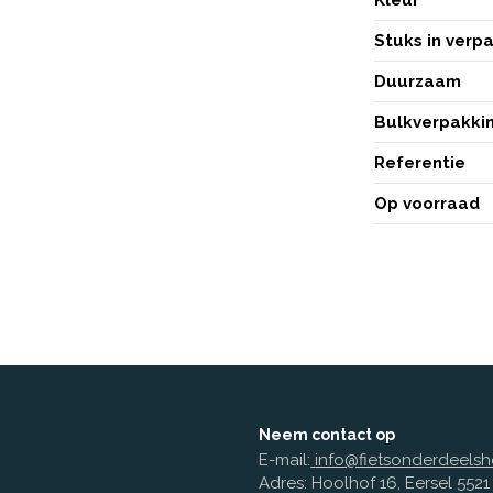
Stuks in verp
Duurzaam
Bulkverpakki
Referentie
Op voorraad
Neem contact op
E-mail:
info@fietsonderdeelsh
Adres: Hoolhof 16, Eersel 552