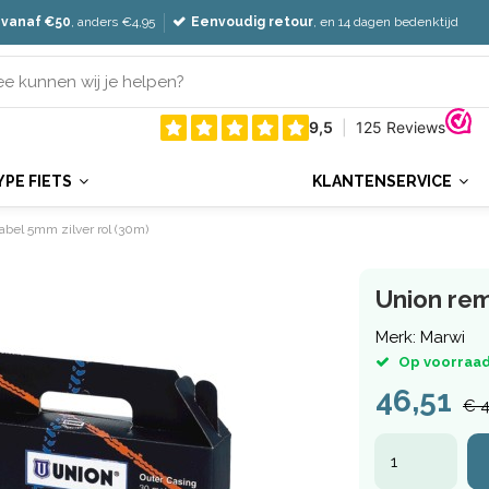
 vanaf €50
, anders €4,95
Eenvoudig retour
, en 14 dagen bedenktijd
YPE FIETS
KLANTENSERVICE
bel 5mm zilver rol (30m)
Union rem
Merk:
Marwi
Op voorraad
46,51
€ 4