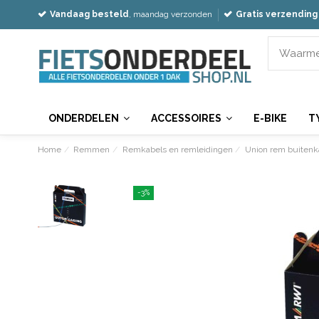
Vandaag besteld
, maandag verzonden
Gratis verzending
ONDERDELEN
ACCESSOIRES
E-BIKE
T
Home
Remmen
Remkabels en remleidingen
Union rem buitenka
-3%