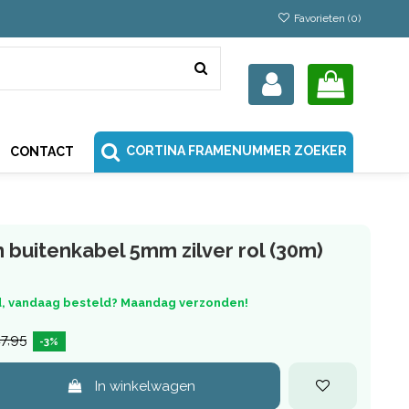
Favorieten (
0
)
CORTINA FRAMENUMMER ZOEKER
CONTACT
 buitenkabel 5mm zilver rol (30m)
, vandaag besteld? Maandag verzonden!
7,95
-3%
In winkelwagen