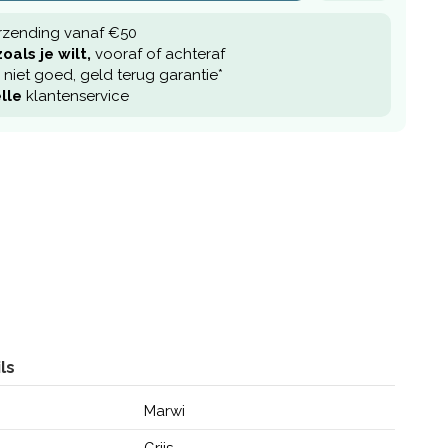
rzending vanaf €50
oals je wilt,
vooraf of achteraf
niet goed, geld terug garantie*
lle
klantenservice
ls
Marwi
Grijs