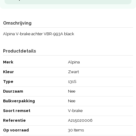
Omschrijving
Alpina V-brake achter VBR-993A black
Productdetails
Merk
Alpina
Kleur
Zwart
Type
131S
Duurzaam
Nee
Bulkverpakking
Nee
Soort remset
V-brake
Referentie
A215020006
Op voorraad
30 Items