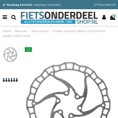
Vandaag besteld
Gratis verzending vanaf €50
Eenvoudig retour
, maandag verzonden
Favorieten (
0
)
0
Home
Remmen
Remschijven
Elvedes remschijf 160mm LX One Piece
zesgats 1.8mm zilver
-4%