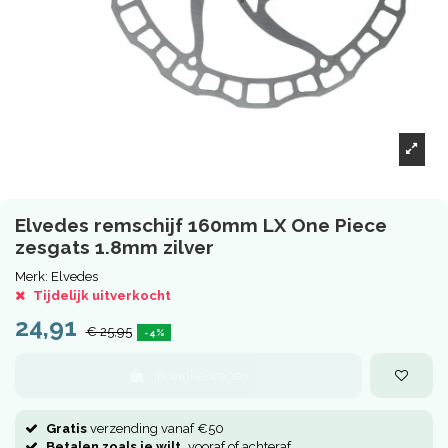
Elvedes remschijf 160mm LX One Piece
zesgats 1.8mm zilver
Merk:
Elvedes
Tijdelijk uitverkocht
24,91
€ 25,95
-4%
In winkelwagen
Gratis
verzending vanaf €50
Betalen zoals je wilt,
vooraf of achteraf