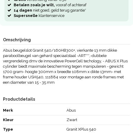
Betalen zoals je wilt,
vooraf of achteraf
14 dagen
niet goed, geld terug garantie*
Supersnelle
klantenservice
Omschrijving
Abus beugelslot Granit 540/160HB300+, vierkante 13 mm dikke
paraboolbeugel van gehard speciaalstaal -ART***,-dubbele
vergrendeling dmv de innovatieve PowerCell techology, - ABUS X Plus
cylinder biedt maximale bescherming tegen manipuleren - gewicht
1700 gram- hoogte 300mm x breedte 108mm x dikte 13mm- met
frame houder USH540, 111884 voor montage aan ronde frames met
een diameter van 15 - 35 mm
Productdetails
Merk
Abus
Kleur
Zwart
Type
Granit XPlus 540