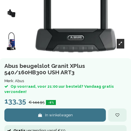
Abus beugelslot Granit XPlus
540/160HB300 USH ART3
Merk:
Abus
Op voorraad, voor 21:00 uur besteld? Vandaag gratis
verzonden!
133,35
€ 144,95
-8%
In winkelwagen
Gratis
verzending vanaf €50