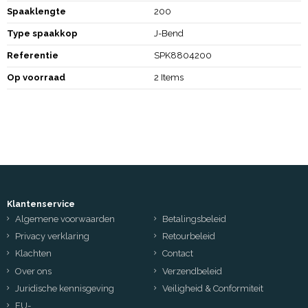
Spaaklengte
200
Type spaakkop
J-Bend
Referentie
SPK8804200
Op voorraad
2 Items
Klantenservice
Algemene voorwaarden
Betalingsbeleid
Privacy verklaring
Retourbeleid
Klachten
Contact
Over ons
Verzendbeleid
Juridische kennisgeving
Veiligheid & Conformiteit
EU-