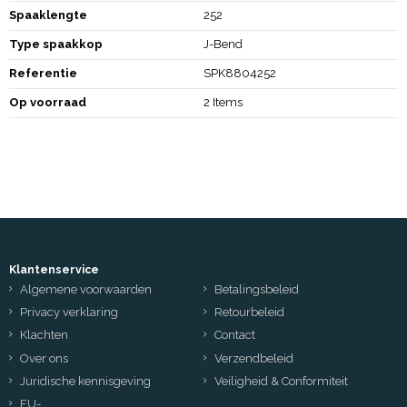
Spaaklengte
252
Type spaakkop
J-Bend
Referentie
SPK8804252
Op voorraad
2 Items
Klantenservice
Algemene voorwaarden
Betalingsbeleid
Privacy verklaring
Retourbeleid
Klachten
Contact
Over ons
Verzendbeleid
Juridische kennisgeving
Veiligheid & Conformiteit
EU-