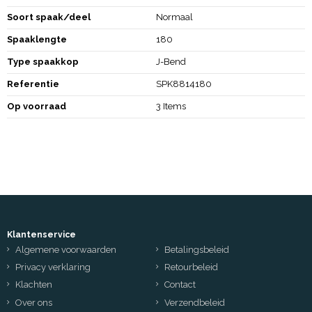
Soort spaak/deel
Normaal
Spaaklengte
180
Type spaakkop
J-Bend
Referentie
SPK8814180
Op voorraad
3 Items
Klantenservice
Algemene voorwaarden
Betalingsbeleid
Privacy verklaring
Retourbeleid
Klachten
Contact
Over ons
Verzendbeleid