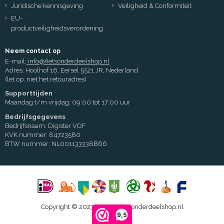
Juridische kennisgeving
Veiligheid & Conformiteit
EU-
productveiligheidsverordening
Neem contact op
E-mail:
info@fietsonderdeelshop.nl
Adres: Hoolhof 16, Eersel 5521 JR, Nederland
(let op, niet het retouradres)
Supporttijden
Maandag t/m vrijdag: 09:00 tot 17:00 uur
Bedrijfsgegevens
Bedrijfsnaam: Digister VOF
KVK nummer: 84723580
BTW nummer: NL001133338B66
Copyright © 2023 - 2026 Fietsonderdeelshop.nl
9,5