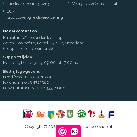
Juridische kennisgeving
Veiligheid & Conformiteit
EU-
productveiligheidsverordening
Neem contact op
E-mail:
info@fietsonderdeelshop.nl
Adres: Hoolhof 16, Eersel 5521 JR, Nederland
(let op, niet het retouradres)
Supporttijden
Maandag t/m vrijdag: 09:00 tot 17:00 uur
Bedrijfsgegevens
Bedrijfsnaam: Digister VOF
KVK nummer: 84723580
BTW nummer: NL001133338B66
Copyright © 2023 - 2026 Fietsonderdeelshop.nl
9,5