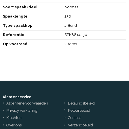
Soort spaak/deel
Normaal
Spaaklengte
230
Type spaakkop
J-Bend
Referentie
SPK8814230
Op voorraad
2 Items
Klantenservice
Algemene voorwaarden
Betalingsbeleid
Privacy verklaring
Retourbeleid
Klachten
Contact
Over ons
Verzendbeleid