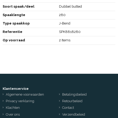
Soort spaak/deel
Dubbel butted
Spaaklengte
280
Type spaakkop
J-Bend
Referentie
SPK8818280
Op voorraad
2 Items
Klantenservice
Algemene voorwaarden
Betalingsbeleid
Privacy verklaring
Retourbeleid
Klachten
Contact
Over ons
Verzendbeleid