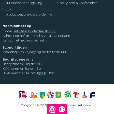
Juridische kennisgeving
Veiligheid & Conformiteit
EU-
productveiligheidsverordening
Neem contact op
E-mail:
info@fietsonderdeelshop.nl
Adres: Hoolhof 16, Eersel 5521 JR, Nederland
(let op, niet het retouradres)
Supporttijden
Maandag t/m vrijdag: 09:00 tot 17:00 uur
Bedrijfsgegevens
Bedrijfsnaam: Digister VOF
KVK nummer: 84723580
BTW nummer: NL001133338B66
Copyright © 2023 - 2026 Fietsonderdeelshop.nl
9,5