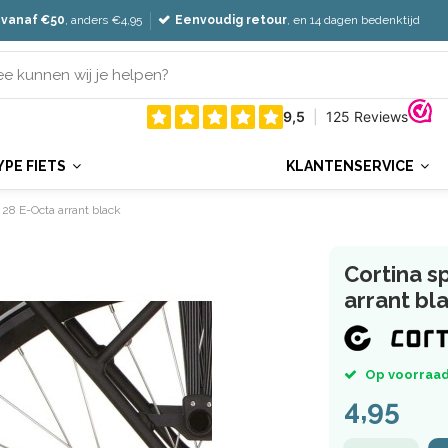
 vanaf €50
, anders €4,95
Eenvoudig retour
, en 14 dagen bedenktijd
YPE FIETS
KLANTENSERVICE
 28 E-Octa arrant black
Cortina s
arrant bl
Op voorraad
4,95