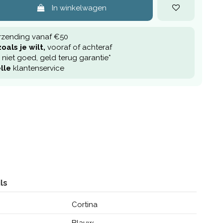
In winkelwagen
rzending vanaf €50
oals je wilt,
vooraf of achteraf
niet goed, geld terug garantie*
lle
klantenservice
ls
Cortina
Blauw