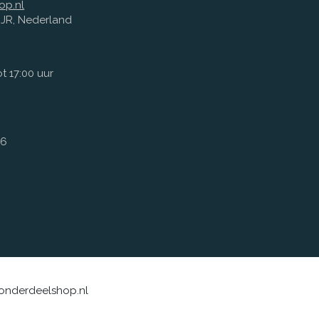
op.nl
1 JR, Nederland
t 17:00 uur
66
sonderdeelshop.nl