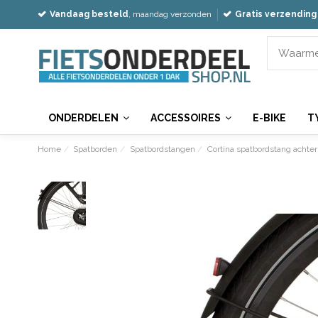
Vandaag besteld
, maandag verzonden
Gratis verzending
ONDERDELEN
ACCESSOIRES
E-BIKE
T
Home
Spatborden
Spatbordstangen
Cortina spatbordstang achter