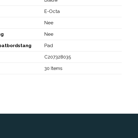
E-Octa
Nee
ng
Nee
spatbordstang
Pad
C207328035
30 Items