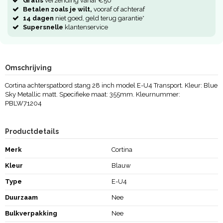
Gratis
verzending vanaf €50
Betalen zoals je wilt,
vooraf of achteraf
14 dagen
niet goed, geld terug garantie*
Supersnelle
klantenservice
Omschrijving
Cortina achterspatbord stang 28 inch model E-U4 Transport. Kleur: Blue
Sky Metallic matt. Specifieke maat: 355mm. Kleurnummer:
PBLW71204
Productdetails
Merk
Cortina
Kleur
Blauw
Type
E-U4
Duurzaam
Nee
Bulkverpakking
Nee