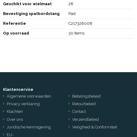
Geschikt voor wielmaat
28
Bevestiging spatbordstang
Pad
Referentie
C217328008
Op voorraad
30 Items
Klantenservice
Algemene voorwaarden
Betalingsbeleid
Privacy verklaring
Retourbeleid
Klachten
Contact
Over ons
Verzendbeleid
Juridische kennisgeving
Veiligheid & Conformiteit
EU-