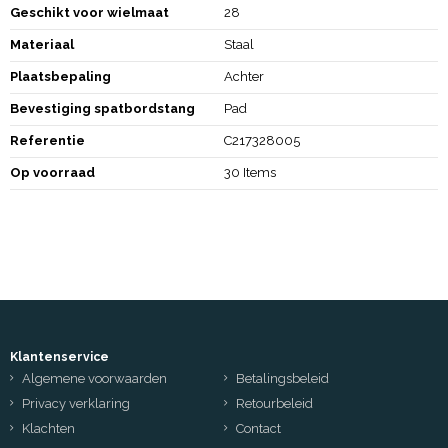
Geschikt voor wielmaat
28
Materiaal
Staal
Plaatsbepaling
Achter
Bevestiging spatbordstang
Pad
Referentie
C217328005
Op voorraad
30 Items
Klantenservice
Algemene voorwaarden
Betalingsbeleid
Privacy verklaring
Retourbeleid
Klachten
Contact