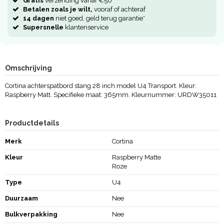
Gratis
verzending vanaf €50
Betalen zoals je wilt,
vooraf of achteraf
14 dagen
niet goed, geld terug garantie*
Supersnelle
klantenservice
Omschrijving
Cortina achterspatbord stang 28 inch model U4 Transport. Kleur:
Raspberry Matt. Specifieke maat: 365mm. Kleurnummer: URDW35011
Productdetails
Merk
Cortina
Kleur
Raspberry Matte
Roze
Type
U4
Duurzaam
Nee
Bulkverpakking
Nee