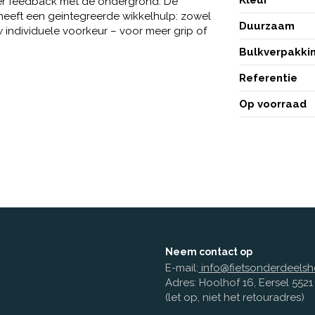
meer feedback met de ondergrond. De
nt heeft een geintegreerde wikkelhulp: zowel
Duurzaam
w individuele voorkeur – voor meer grip of
Bulkverpakki
Referentie
Op voorraad
Neem contact op
E-mail:
info@fietsonderdeelsh
Adres: Hoolhof 16, Eersel 552
(let op, niet het retouradres)