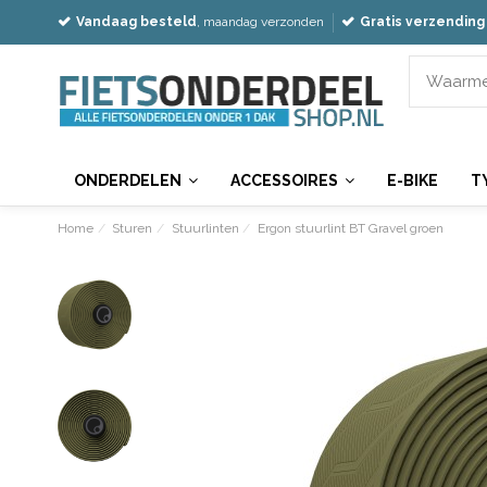
Vandaag besteld
, maandag verzonden
Gratis verzending
ONDERDELEN
ACCESSOIRES
E-BIKE
T
Home
Sturen
Stuurlinten
Ergon stuurlint BT Gravel groen