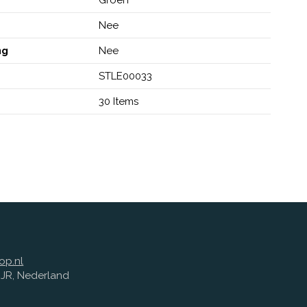
Nee
ng
Nee
STLE00033
30 Items
op.nl
1 JR, Nederland