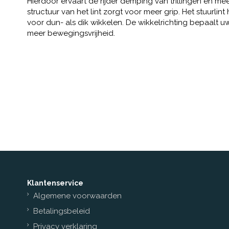
Hierdoor ervaart de rijder demping van trillingen en 
structuur van het lint zorgt voor meer grip. Het stuurli
voor dun- als dik wikkelen. De wikkelrichting bepaalt u
meer bewegingsvrijheid.
Klantenservice
Algemene voorwaarden
Betalingsbeleid
Privacy verklaring