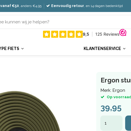
 vanaf €50
, anders €4,95
Eenvoudig retour
, en 14 dagen bedenktijd
YPE FIETS
KLANTENSERVICE
Ergon stu
Merk:
Ergon
Op voorraad
39,95