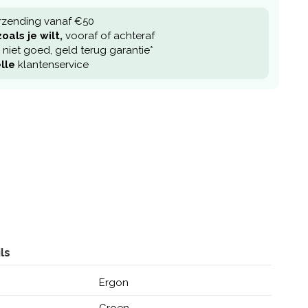
rzending vanaf €50
oals je wilt,
vooraf of achteraf
niet goed, geld terug garantie*
lle
klantenservice
ls
Ergon
Groen