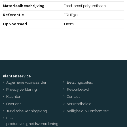
Materiaalbeschrijving
Food-proof polyurethaan
Referentie
ERHP30
Op voorraad
1 Item
Klantenservice
Algemene voorwaarden
Betalingsbeleid
Privacy verklaring
Retourbeleid
Klachten
Contact
Over ons
Verzendbeleid
Juridische kennisgeving
Veiligheid & Conformiteit
EU-
productveiligheidsverordening