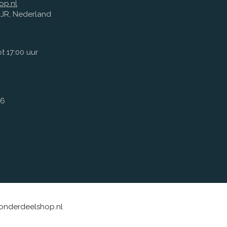
op.nl
1 JR, Nederland
t 17:00 uur
66
sonderdeelshop.nl