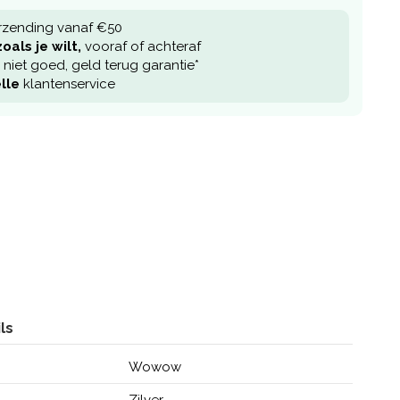
rzending vanaf €50
oals je wilt,
vooraf of achteraf
niet goed, geld terug garantie*
lle
klantenservice
ls
Wowow
Zilver