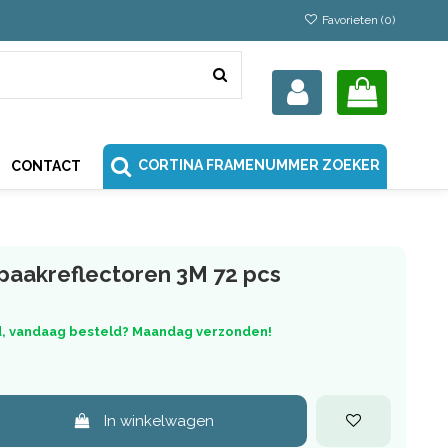
Favorieten (
0
)
CORTINA FRAMENUMMER ZOEKER
CONTACT
aakreflectoren 3M 72 pcs
, vandaag besteld? Maandag verzonden!
In winkelwagen