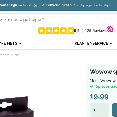
 vanaf €50
, anders €4,95
Eenvoudig retour
, en 14 dagen bedenktijd
YPE FIETS
KLANTENSERVICE
ren 3M 72 pcs
Wowow sp
Merk:
Wowow
Op voorraad
19,99