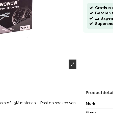
Gratis
ve
Betalen z
14 dagen
Supersne
Productdetai
stof - 3M materiaal - Past op spaken van
Merk
Kleur