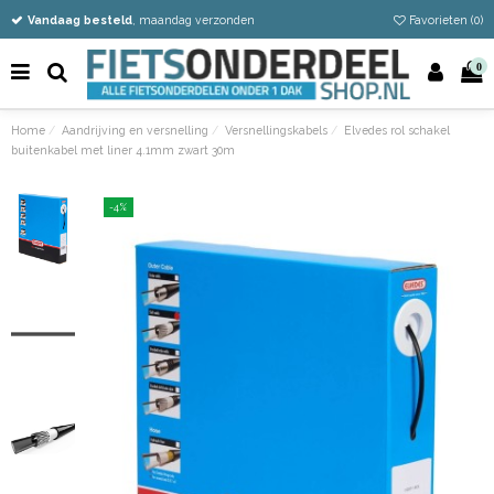
Vandaag besteld
Gratis verzending vanaf €50
Eenvoudig retour
, maandag verzonden
Favorieten (
0
)
0
Home
Aandrijving en versnelling
Versnellingskabels
Elvedes rol schakel
buitenkabel met liner 4.1mm zwart 30m
-4%