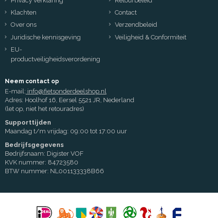
Privacy verklaring
Retourbeleid
Klachten
Contact
Over ons
Verzendbeleid
Juridische kennisgeving
Veiligheid & Conformiteit
EU-
productveiligheidsverordening
Neem contact op
E-mail:
info@fietsonderdeelshop.nl
Adres: Hoolhof 16, Eersel 5521 JR, Nederland
(let op, niet het retouradres)
Supporttijden
Maandag t/m vrijdag: 09:00 tot 17:00 uur
Bedrijfsgegevens
Bedrijfsnaam: Digister VOF
KVK nummer: 84723580
BTW nummer: NL001133338B66