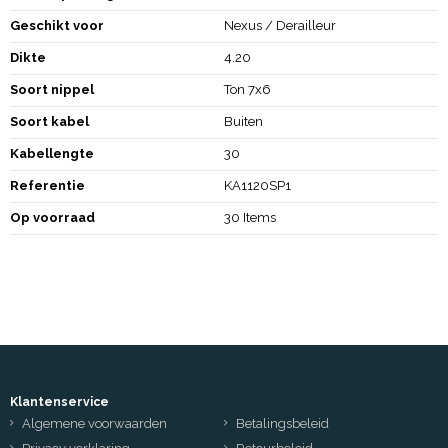
Geschikt voor
Nexus / Derailleur
Dikte
4.20
Soort nippel
Ton 7x6
Soort kabel
Buiten
Kabellengte
30
Referentie
KA1120SP1
Op voorraad
30 Items
Klantenservice
Algemene voorwaarden
Betalingsbeleid