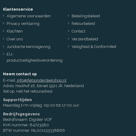
Klantenservice
Algemene voorwaarden
Betalingsbeleid
Privacy verklaring
Retourbeleid
Klachten
Contact
Over ons
Verzendbeleid
Juridische kennisgeving
Veiligheid & Conformiteit
EU-
productveiligheidsverordening
Neem contact op
E-mail:
info@fietsonderdeelshop.nl
Adres: Hoolhof 16, Eersel 5521 JR, Nederland
(let op, niet het retouradres)
Supporttijden
Maandag t/m vrijdag: 09:00 tot 17:00 uur
Bedrijfsgegevens
Bedrijfsnaam: Digister VOF
KVK nummer: 84723580
BTW nummer: NL001133338B66