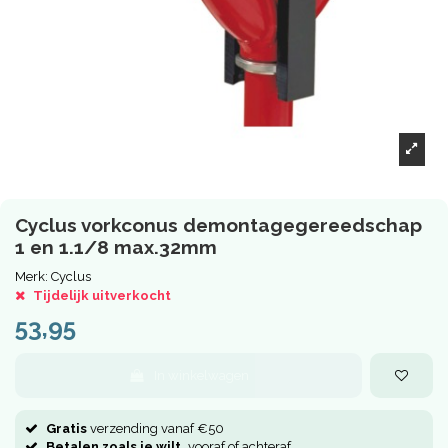
Cyclus vorkconus demontagegereedschap
1 en 1.1/8 max.32mm
Merk:
Cyclus
Tijdelijk uitverkocht
53,95
In winkelwagen
Gratis
verzending vanaf €50
Betalen zoals je wilt,
vooraf of achteraf