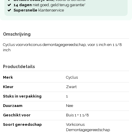
14 dagen
niet goed, geld terug garantie*
Supersnelle
klantenservice
Omschrijving
Cyclus voorvorkconus demontagegereedschap, voor 1 inch en 1 1/8
inch
Productdetails
Merk
Cyclus
Kleur
Zwart
Stuks in verpakking
1
Duurzaam
Nee
Geschikt voor
Buis 1 + 1 1/8
Soort gereedschap
Vorkconus
Demontagegereedschap