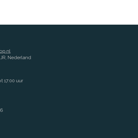
op.nl
1 JR, Nederland
t 17:00 uur
66