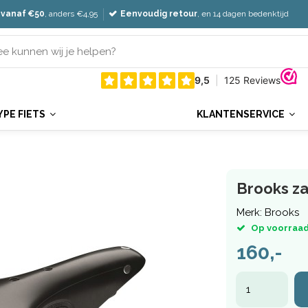
 vanaf €50
, anders €4,95
Eenvoudig retour
, en 14 dagen bedenktijd
YPE FIETS
KLANTENSERVICE
Brooks za
Merk:
Brooks
Op voorraad
160,-