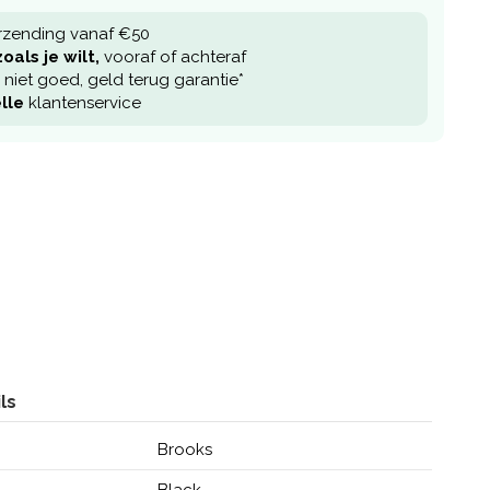
rzending vanaf €50
oals je wilt,
vooraf of achteraf
niet goed, geld terug garantie*
lle
klantenservice
ls
Brooks
Black