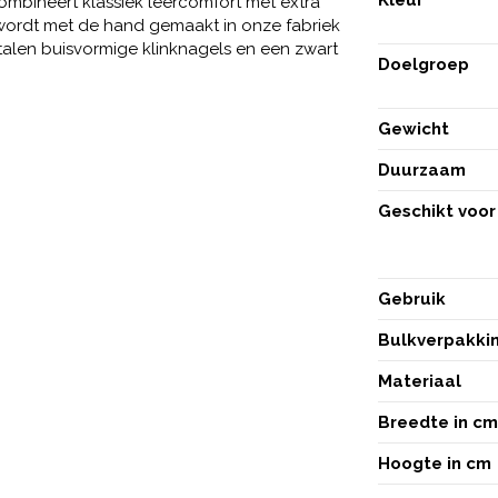
ombineert klassiek leercomfort met extra
 wordt met de hand gemaakt in onze fabriek
talen buisvormige klinknagels en een zwart
Doelgroep
Gewicht
Duurzaam
Geschikt voor 
Gebruik
Bulkverpakki
Materiaal
Breedte in c
Hoogte in cm