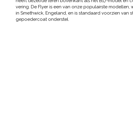
heeft dezelfde leren bovenkant als het B17-model en c
vering. De Flyer is een van onze populairste modellen,
in Smethwick, Engeland, en is standaard voorzien van s
gepoedercoat onderstel.