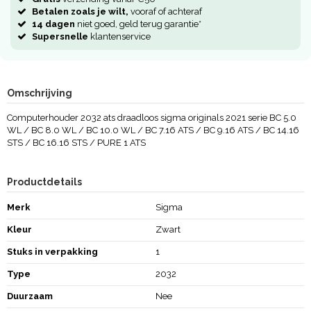
Betalen zoals je wilt,
vooraf of achteraf
14 dagen
niet goed, geld terug garantie*
Supersnelle
klantenservice
Omschrijving
Computerhouder 2032 ats draadloos sigma originals 2021 serie BC 5.0
WL / BC 8.0 WL / BC 10.0 WL / BC 7.16 ATS / BC 9.16 ATS / BC 14.16
STS / BC 16.16 STS / PURE 1 ATS
Productdetails
Merk
Sigma
Kleur
Zwart
Stuks in verpakking
1
Type
2032
Duurzaam
Nee