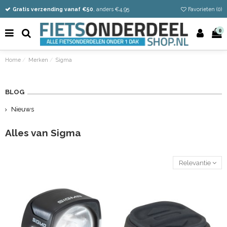
Vandaag besteld
Gratis verzending vanaf €50
Eenvoudig retour
, en 14 dagen bedenktijd
, anders €4,95
Favorieten (
0
)
0
Home
Merken
Sigma
BLOG
Nieuws
Alles van Sigma
Relevantie