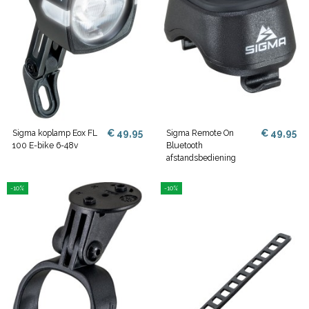
€ 49,95
€ 49,95
Sigma koplamp Eox FL
Sigma Remote On
100 E-bike 6-48v
Bluetooth
afstandsbediening
-10%
-10%