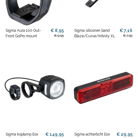
€ 8,95
€ 7,16
Sigma Aura 100 Out-
Sigma siliconen band
€ 9,95
€ 7,95
Front GoPro mount
Blaze/Curve/Infinity XL
€ 149,95
€ 29,95
Sigma koplamp Eox
Sigma achterlicht Eox