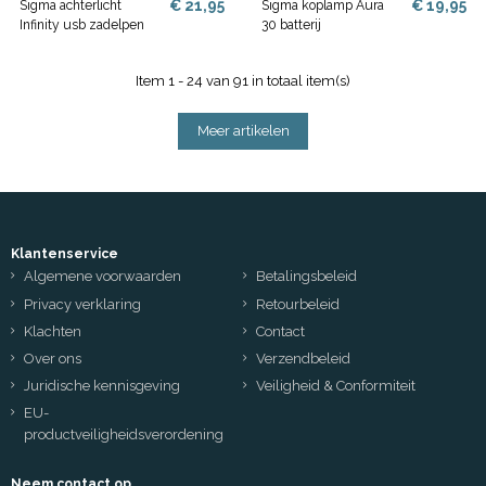
€ 21,95
€ 19,95
Sigma achterlicht
Sigma koplamp Aura
Infinity usb zadelpen
30 batterij
Item 1 - 24 van 91 in totaal item(s)
Meer artikelen
Klantenservice
Algemene voorwaarden
Betalingsbeleid
Privacy verklaring
Retourbeleid
Klachten
Contact
Over ons
Verzendbeleid
Juridische kennisgeving
Veiligheid & Conformiteit
EU-
productveiligheidsverordening
Neem contact op