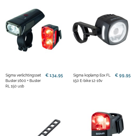
€ 134,95
€ 99,95
Sigma verlichtingsset
Sigma koplamp Eox FL
Buster 1600 + Buster
150 E-bike 12-16v
RL 150 usb