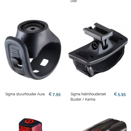
usb
€ 7,95
€ 5,95
Sigma stuurhouder Aura
Sigma helmhouderset
Buster / Karma