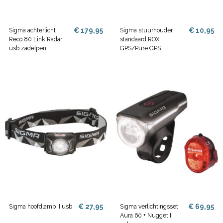
€ 179,95
€ 10,95
Sigma achterlicht
Sigma stuurhouder
Reco 80 Link Radar
standaard ROX
usb zadelpen
GPS/Pure GPS
€ 27,95
€ 69,95
Sigma hoofdlamp II usb
Sigma verlichtingsset
Aura 60 + Nugget II