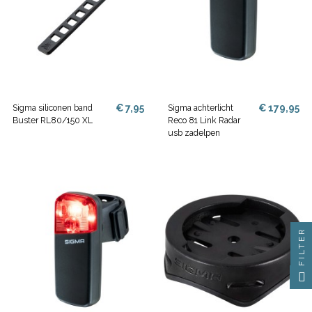
€ 7,95
€ 179,95
Sigma siliconen band
Sigma achterlicht
Buster RL80/150 XL
Reco 81 Link Radar
usb zadelpen
FILTER