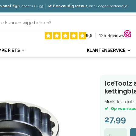
 vanaf €50
, anders €4,95
Eenvoudig retour
, en 14 dagen bedenktijd
YPE FIETS
KLANTENSERVICE
IceToolz
kettingbl
Merk:
Icetoolz
Op voorraad
27,99