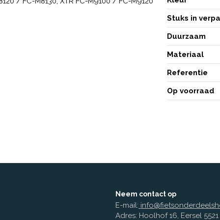
8120 / FC-M8130, XTR FC-M9100 / FC-M9120
Stuks in verp
Duurzaam
Materiaal
Referentie
Op voorraad
Neem contact op
E-mail:
info@fietsonderdeelsh
Adres: Hoolhof 16, Eersel 552