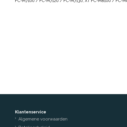
FC-M7100 / FC-M7120 / FC-M7130, XT FC-M8100 / FC-M
Klantenservice
Algemene voorwaarden