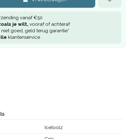
rzending vanaf €50
oals je wilt,
vooraf of achteraf
niet goed, geld terug garantie*
lle
klantenservice
ls
Icetoolz
Grijs