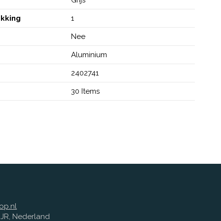
akking
1
Nee
Aluminium
2402741
30 Items
op.nl
1 JR, Nederland