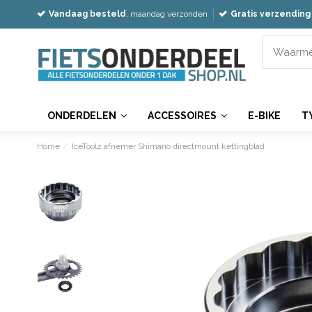
Vandaag besteld
, maandag verzonden
Gratis verzending
ONDERDELEN
ACCESSOIRES
E-BIKE
T
Home
IceToolz afnemer Shimano directmount kettingblad