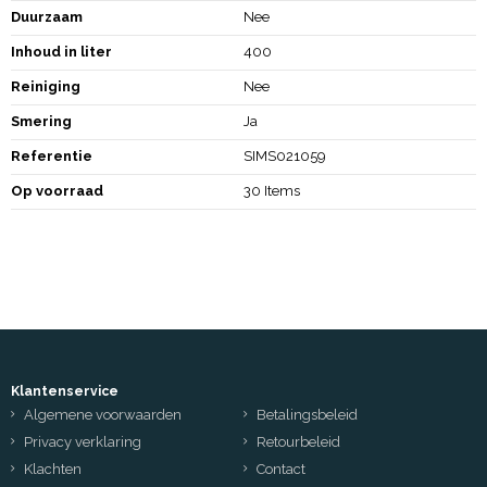
Duurzaam
Nee
Inhoud in liter
400
Reiniging
Nee
Smering
Ja
Referentie
SIMS021059
Op voorraad
30 Items
Klantenservice
Algemene voorwaarden
Betalingsbeleid
Privacy verklaring
Retourbeleid
Klachten
Contact