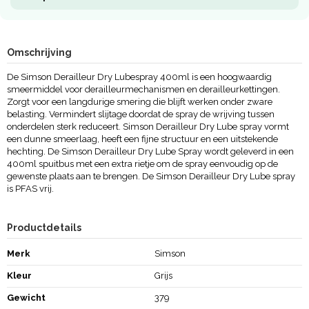
Omschrijving
De Simson Derailleur Dry Lubespray 400ml is een hoogwaardig
smeermiddel voor derailleurmechanismen en derailleurkettingen.
Zorgt voor een langdurige smering die blijft werken onder zware
belasting. Vermindert slijtage doordat de spray de wrijving tussen
onderdelen sterk reduceert. Simson Derailleur Dry Lube spray vormt
een dunne smeerlaag, heeft een fijne structuur en een uitstekende
hechting. De Simson Derailleur Dry Lube Spray wordt geleverd in een
400ml spuitbus met een extra rietje om de spray eenvoudig op de
gewenste plaats aan te brengen. De Simson Derailleur Dry Lube spray
is PFAS vrij.
Productdetails
Merk
Simson
Kleur
Grijs
Gewicht
379