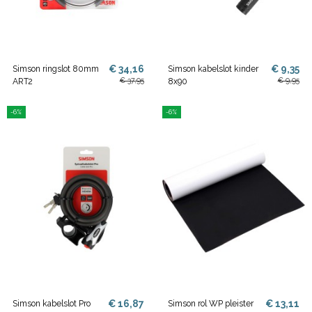
€ 34,16
€ 9,35
Simson ringslot 80mm
Simson kabelslot kinder
€ 37,95
€ 9,95
ART2
8x90
-6%
-6%
€ 16,87
€ 13,11
Simson kabelslot Pro
Simson rol WP pleister