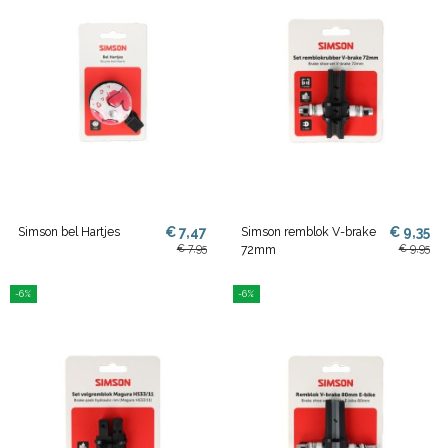
€ 7,47
€ 9,35
Simson bel Hartjes
Simson remblok V-brake
€ 7,95
€ 9,95
72mm
-6%
-6%