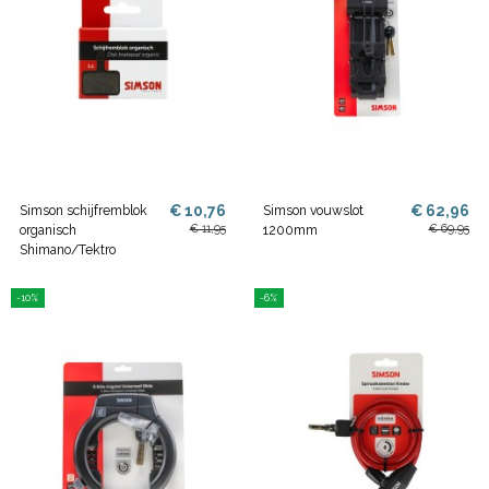
€ 10,76
€ 62,96
Simson schijfremblok
Simson vouwslot
€ 11,95
€ 69,95
organisch
1200mm
Shimano/Tektro
-10%
-6%