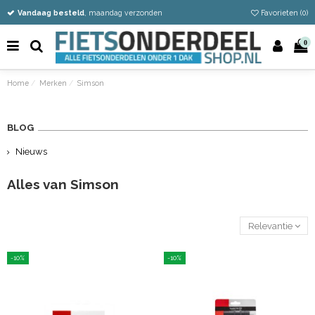
Vandaag besteld
Gratis verzending vanaf €50
Eenvoudig retour
, maandag verzonden
Favorieten (
0
)
0
Home
Merken
Simson
BLOG
Nieuws
Alles van Simson
Relevantie
-10%
-10%