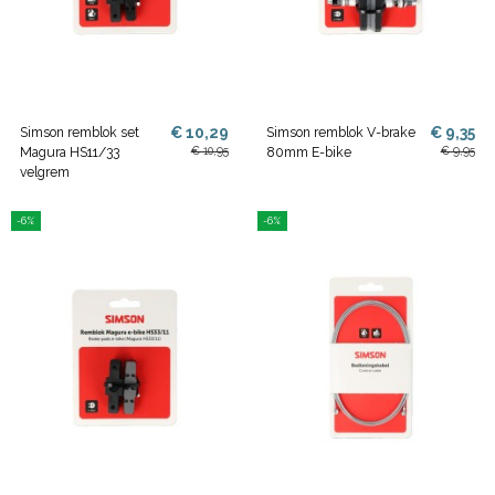
€ 10,29
€ 9,35
Simson remblok set
Simson remblok V-brake
€ 10,95
€ 9,95
Magura HS11/33
80mm E-bike
velgrem
-6%
-6%