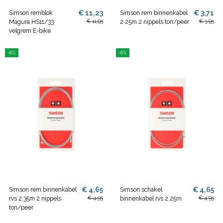
€ 11,23
€ 3,71
Simson remblok
Simson rem binnenkabel
€ 11,95
€ 3,95
Magura HS11/33
2.25m 2 nippels ton/peer
velgrem E-bike
-6%
-6%
€ 4,65
€ 4,65
Simson rem binnenkabel
Simson schakel
€ 4,95
€ 4,95
rvs 2.35m 2 nippels
binnenkabel rvs 2.25m
ton/peer