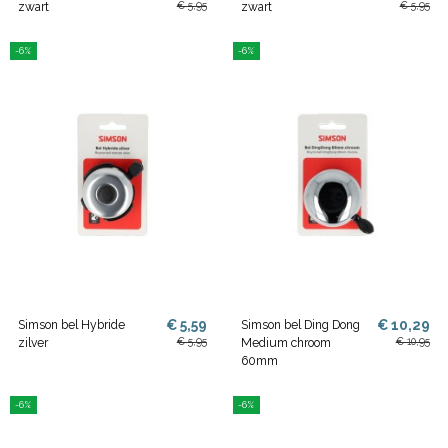
€ 5,95
€ 5,95
zwart
zwart
-6%
-6%
€ 5,59
€ 10,29
Simson bel Hybride
Simson bel Ding Dong
€ 5,95
€ 10,95
zilver
Medium chroom
60mm
-6%
-6%