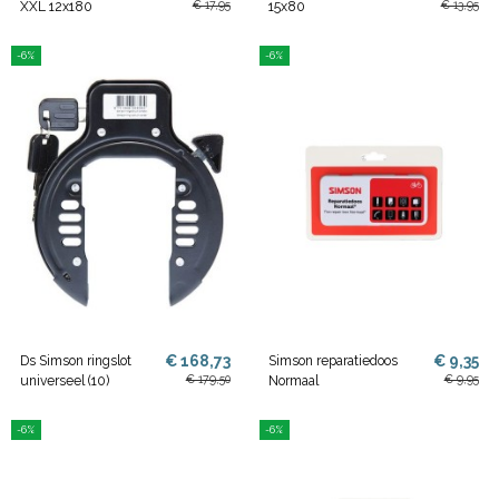
€ 17,95
€ 13,95
XXL 12x180
15x80
-6%
-6%
€ 168,73
€ 9,35
Ds Simson ringslot
Simson reparatiedoos
€ 179,50
€ 9,95
universeel (10)
Normaal
-6%
-6%