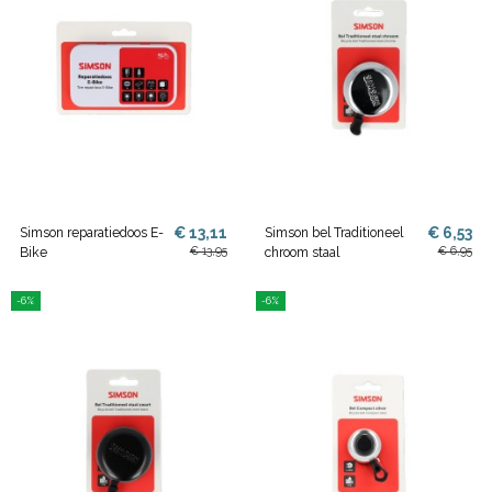
€ 13,11
€ 6,53
Simson reparatiedoos E-
Simson bel Traditioneel
€ 13,95
€ 6,95
Bike
chroom staal
-6%
-6%