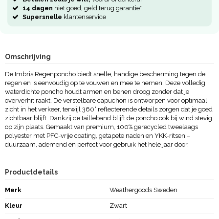
14 dagen
niet goed, geld terug garantie*
Supersnelle
klantenservice
Omschrijving
De Imbris Regenponcho biedt snelle, handige bescherming tegen de
regen en is eenvoudig op te vouwen en mee te nemen. Deze volledig
waterdichte poncho houdt armen en benen droog zonder dat je
oververhit raakt. De verstelbare capuchon is ontworpen voor optimaal
zicht in het verkeer, terwijl 360° reflecterende details zorgen dat je goed
zichtbaar blijft. Dankzij de tailleband blijft de poncho ook bij wind stevig
op zijn plaats. Gemaakt van premium, 100% gerecycled tweelaags
polyester met PFC-vrije coating, getapete naden en YKK-ritsen –
duurzaam, ademend en perfect voor gebruik het hele jaar door.
Productdetails
Merk
Weathergoods Sweden
Kleur
Zwart