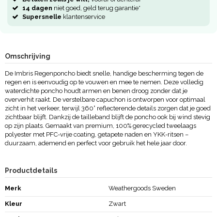
14 dagen
niet goed, geld terug garantie*
Supersnelle
klantenservice
Omschrijving
De Imbris Regenponcho biedt snelle, handige bescherming tegen de
regen en is eenvoudig op te vouwen en mee te nemen. Deze volledig
waterdichte poncho houdt armen en benen droog zonder dat je
oververhit raakt. De verstelbare capuchon is ontworpen voor optimaal
zicht in het verkeer, terwijl 360° reflecterende details zorgen dat je goed
zichtbaar blijft. Dankzij de tailleband blijft de poncho ook bij wind stevig
op zijn plaats. Gemaakt van premium, 100% gerecycled tweelaags
polyester met PFC-vrije coating, getapete naden en YKK-ritsen –
duurzaam, ademend en perfect voor gebruik het hele jaar door.
Productdetails
Merk
Weathergoods Sweden
Kleur
Zwart