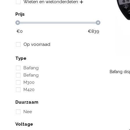
Wielen en wielonderdelen
Prijs
€
0
€
839
Op voorraad
Type
Bafang
Bafang di
Befang
M300
M420
Duurzaam
Nee
Voltage