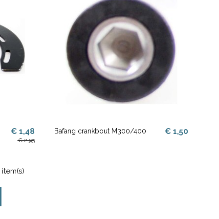
€ 1,48
€ 1,50
Bafang crankbout M300/400
€ 2,95
 item(s)