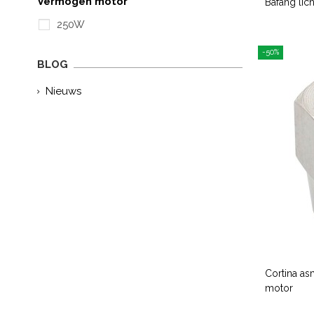
Vermogen motor
Bafang li
250W
-50%
BLOG
Nieuws
Cortina as
motor