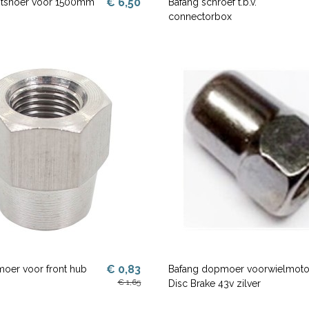
€ 6,50
chtsnoer voor 1500mm
Bafang schroef t.b.v.
connectorbox
€ 0,83
moer voor front hub
Bafang dopmoer voorwielmoto
€ 1,65
Disc Brake 43v zilver