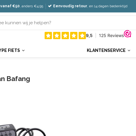
 vanaf €50
, anders €4,95
Eenvoudig retour
, en 14 dagen bedenktijd
YPE FIETS
KLANTENSERVICE
an Bafang