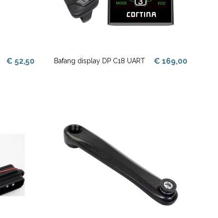
€ 52,50
€ 169,00
Bafang display DP C18 UART