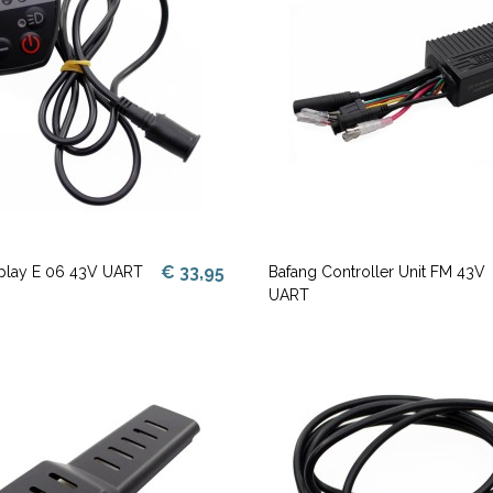
€ 33,95
splay E 06 43V UART
Bafang Controller Unit FM 43V
UART