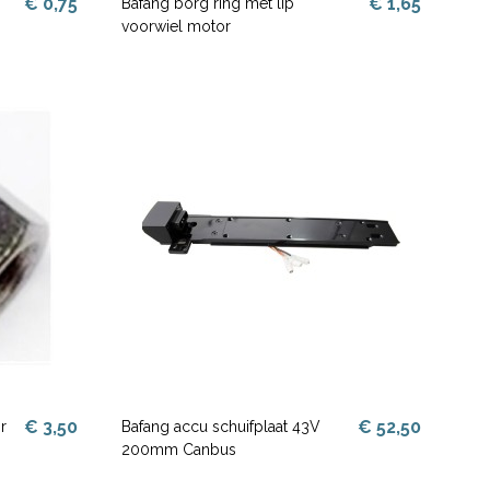
€ 0,75
€ 1,65
Bafang borg ring met lip
voorwiel motor
€ 3,50
€ 52,50
r
Bafang accu schuifplaat 43V
200mm Canbus