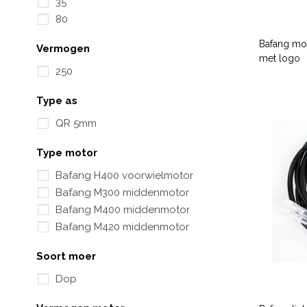
35
80
Bafang mo
Vermogen
met logo
250
Type as
QR 5mm
Type motor
Bafang H400 voorwielmotor
Bafang M300 middenmotor
Bafang M400 middenmotor
Bafang M420 middenmotor
Soort moer
Dop