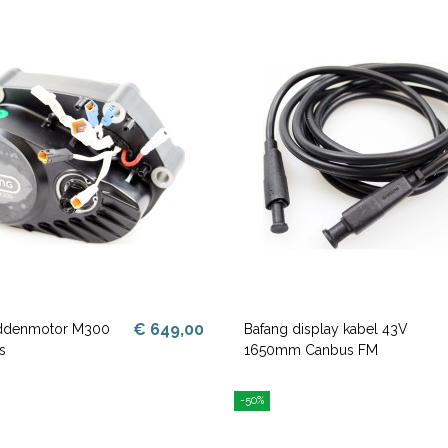
€ 649,00
iddenmotor M300
Bafang display kabel 43V
s
1650mm Canbus FM
-50%