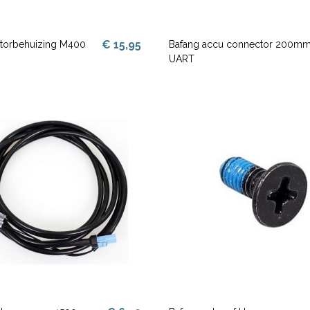
€ 15,95
torbehuizing M400
Bafang accu connector 200m
UART