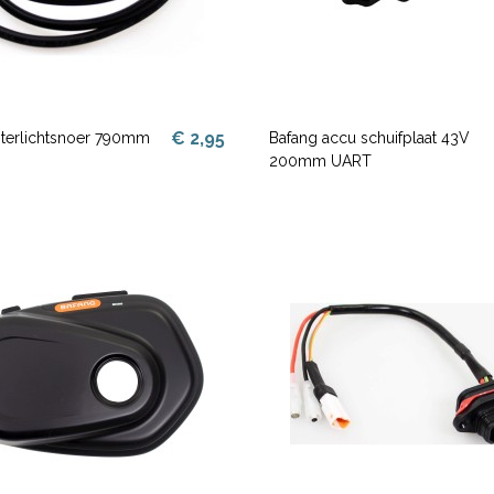
€ 2,95
hterlichtsnoer 790mm
Bafang accu schuifplaat 43V
200mm UART